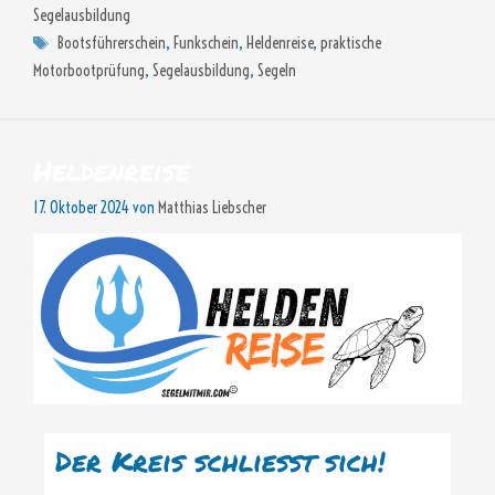
Segelausbildung
Schlagwörter
Bootsführerschein
,
Funkschein
,
Heldenreise
,
praktische
Motorbootprüfung
,
Segelausbildung
,
Segeln
Heldenreise
17. Oktober 2024
von
Matthias Liebscher
Der Kreis schließt sich!