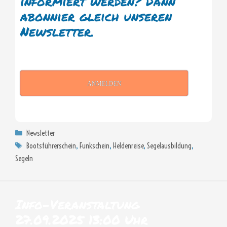
informiert werden? Dann
abonnier gleich unseren
Newsletter.
ANMELDEN
Kategorien
Newsletter
Schlagwörter
Bootsführerschein
,
Funkschein
,
Heldenreise
,
Segelausbildung
,
Segeln
Info-Veranstaltung
27.09.2025 13:00 Uhr