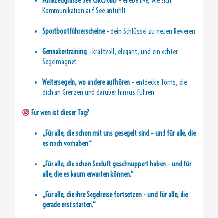
Funkzeugnisse See (SRC/UBI)
– erlebe live, wie sich
Kommunikation auf See anfühlt
Sportbootführerscheine
– dein Schlüssel zu neuen Revieren
Gennakertraining
– kraftvoll, elegant, und ein echter
Segelmagnet
Weitersegeln, wo andere aufhören
– entdecke Törns, die
dich an Grenzen und darüber hinaus führen
Für wen ist dieser Tag?
„Für alle, die schon mit uns gesegelt sind – und für alle, die
es noch vorhaben.“
„Für alle, die schon Seeluft geschnuppert haben – und für
alle, die es kaum erwarten können.“
„Für alle, die ihre Segelreise fortsetzen – und für alle, die
gerade erst starten.“