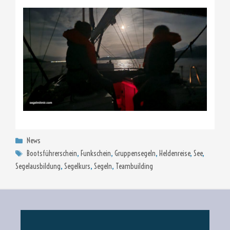
Kategorien
News
Schlagwörter
Bootsführerschein
,
Funkschein
,
Gruppensegeln
,
Heldenreise
,
See
,
Segelausbildung
,
Segelkurs
,
Segeln
,
Teambuilding