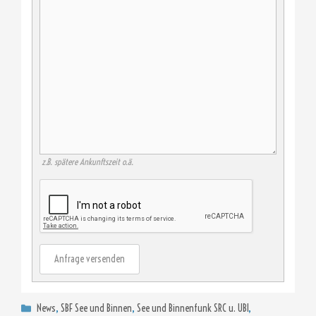
z.B. spätere Ankunftszeit o.ä.
Anfrage versenden
Kategorien
News
,
SBF See und Binnen
,
See und Binnenfunk SRC u. UBI
,