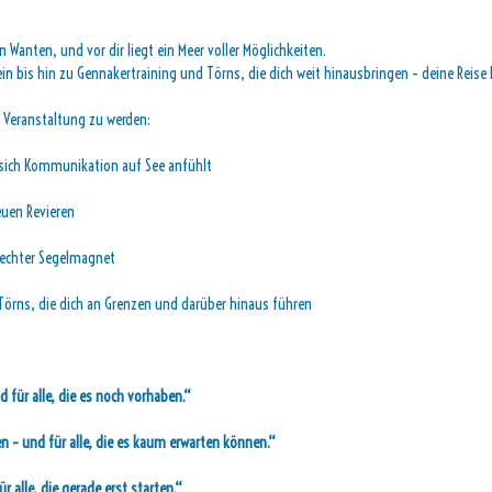
n Wanten, und vor dir liegt ein Meer voller Möglichkeiten.
 bis hin zu Gennakertraining und Törns, die dich weit hinausbringen – deine Reise
n Veranstaltung zu werden:
e sich Kommunikation auf See anfühlt
euen Revieren
n echter Segelmagnet
Törns, die dich an Grenzen und darüber hinaus führen
d für alle, die es noch vorhaben.“
n – und für alle, die es kaum erwarten können.“
ür alle, die gerade erst starten.“