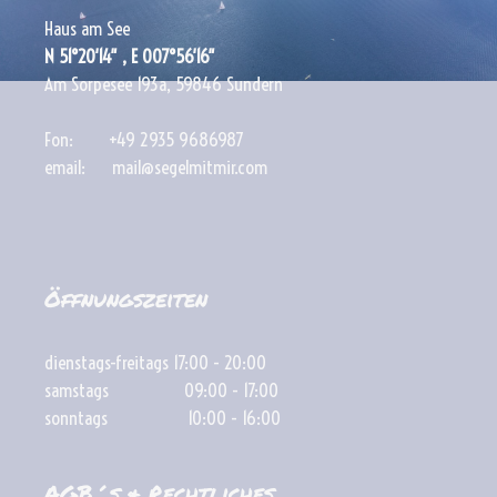
Haus am See
N 51°20′14″ , E 007°56′16″
Am Sorpesee 193a, 59846 Sundern
Fon: +49 2935 9686987
email: mail@segelmitmir.com
Öffnungszeiten
dienstags-freitags 17:00 - 20:00
samstags 09:00 - 17:00
sonntags 10:00 - 16:00
AGB´s & Rechtliches