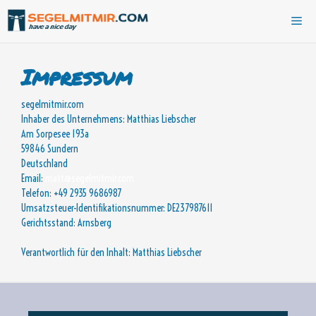
Zum
Me
Inhalt
springen
Impressum
segelmitmir.com
Inhaber des Unternehmens: Matthias Liebscher
Am Sorpesee 193a
59846 Sundern
Deutschland
Email:
matt@segelmitmir.com
Telefon: +49 2935 9686987
Umsatzsteuer-Identifikationsnummer: DE237987611
Gerichtsstand: Arnsberg
Verantwortlich für den Inhalt: Matthias Liebscher