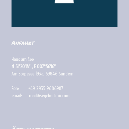
Anfahrt
Haus am See
N 51°20′14″ , E 007°56′16″
Am Sorpesee 193a, 59846 Sundern
Fon: +49 2935 9686987
email: mail@segelmitmir.com