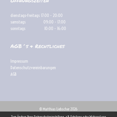
Öffnungszeiten
dienstags-freitags 17:00 - 20:00
samstags 09:00 - 17:00
sonntags 10:00 - 16:00
AGB´s & Rechtliches
Impressum
Datenschutzvereinbarungen
AGB
© Matthias Liebscher 2026
geschrieben mit
Zum Ändern Ihrer Datenschutzeinstellung, z.B. Erteilung oder Widerruf von