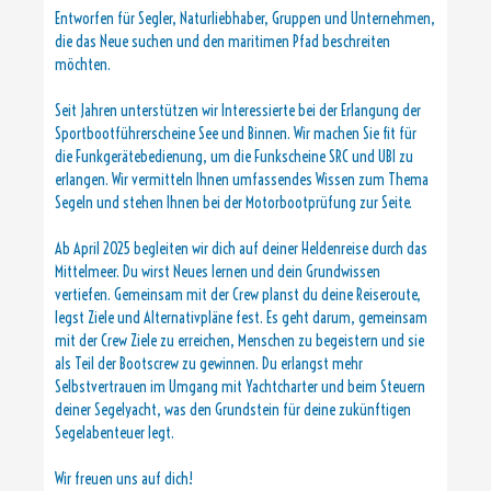
Entworfen für Segler, Naturliebhaber, Gruppen und Unternehmen,
die das Neue suchen und den maritimen Pfad beschreiten
möchten.
Seit Jahren unterstützen wir Interessierte bei der Erlangung der
Sportbootführerscheine See und Binnen. Wir machen Sie fit für
die Funkgerätebedienung, um die Funkscheine SRC und UBI zu
erlangen. Wir vermitteln Ihnen umfassendes Wissen zum Thema
Segeln und stehen Ihnen bei der Motorbootprüfung zur Seite.
Ab April 2025 begleiten wir dich auf deiner Heldenreise durch das
Mittelmeer. Du wirst Neues lernen und dein Grundwissen
vertiefen. Gemeinsam mit der Crew planst du deine Reiseroute,
legst Ziele und Alternativpläne fest. Es geht darum, gemeinsam
mit der Crew Ziele zu erreichen, Menschen zu begeistern und sie
als Teil der Bootscrew zu gewinnen. Du erlangst mehr
Selbstvertrauen im Umgang mit Yachtcharter und beim Steuern
deiner Segelyacht, was den Grundstein für deine zukünftigen
Segelabenteuer legt.
Wir freuen uns auf dich!