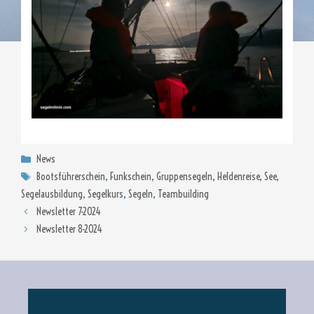
Kategorien
News
Schlagwörter
Bootsführerschein
,
Funkschein
,
Gruppensegeln
,
Heldenreise
,
See
,
Segelausbildung
,
Segelkurs
,
Segeln
,
Teambuilding
Newsletter 7-2024
Newsletter 8-2024