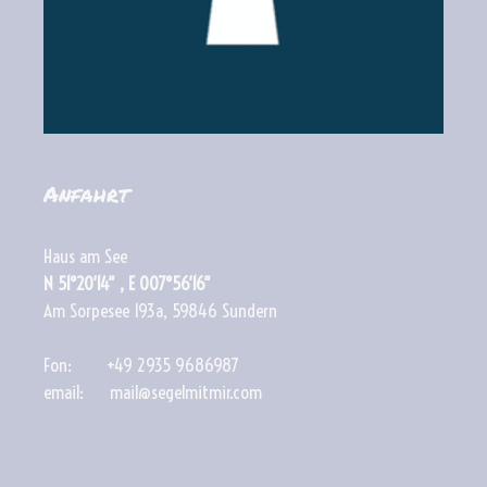
Anfahrt
Haus am See
N 51°20′14″ , E 007°56′16″
Am Sorpesee 193a, 59846 Sundern
Fon: +49 2935 9686987
email: mail@segelmitmir.com