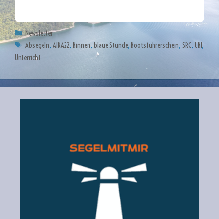
newsletter-7-2024
Kategorien
Newsletter
Schlagwörter
Absegeln
,
AIRA22
,
Binnen
,
blaue Stunde
,
Bootsführerschein
,
SRC
,
UBI
,
Unterricht