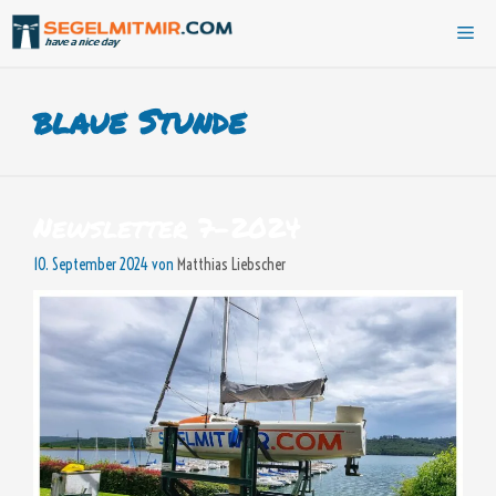
Zum
Me
Inhalt
springen
blaue Stunde
Newsletter 7-2024
10. September 2024
von
Matthias Liebscher