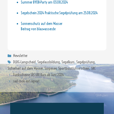
Summer BYOB-Party am 03.08.2024
Segelschein 2024 Praktische Segelprüfung am 25.08.2024
Sonnenschutz auf dem Wasser
Beitrag von blauwasser.de
segelmitmir-newsletter-624
Kategorien
Newsletter
Schlagwörter
DLRG-Langscheid
,
Segelausbildung
,
Segelkurs
,
Segelprüfung
,
Sicherheit auf dem Wasser
,
Sorpesee
,
Sportbootführerschein
,
SRC
Funkscheine SRC-UBI Kurs ab Juni 2024
sail cook eat repeat