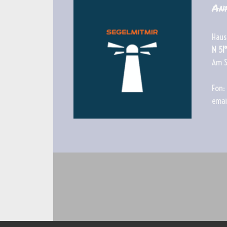
An
Haus
N 51°
Am S
Fon
ema