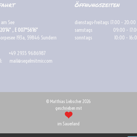
fahrt
Öffnungszeiten
 am See
dienstags-freitags 17:00 - 20:00
20′14″ , E 007°56′16″
samstags 09:00 - 17:0
orpesee 193a, 59846 Sundern
sonntags 10:00 - 16:0
: +49 2935 9686987
il: mail@segelmitmir.com
© Matthias Liebscher 2026
geschrieben mit
im Sauerland