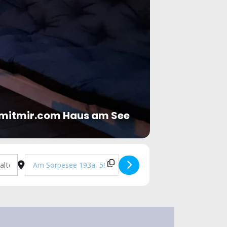
mitmir.com Haus am See
Destination Address - Feierabendsegeln [ezbrkI7Ai]