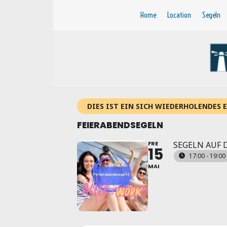
Zum
Home
Location
Segeln
Inhalt
springen
DIES IST EIN SICH WIEDERHOLENDES 
FEIERABENDSEGELN
FRE
SEGELN AUF 
15
17:00 - 19:00
MAI