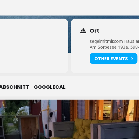
Ort
segelmitmir.com Haus 
Am Sorpesee 193a, 5984
OTHER EVENTS
 ABSCHNITT
GOOGLECAL