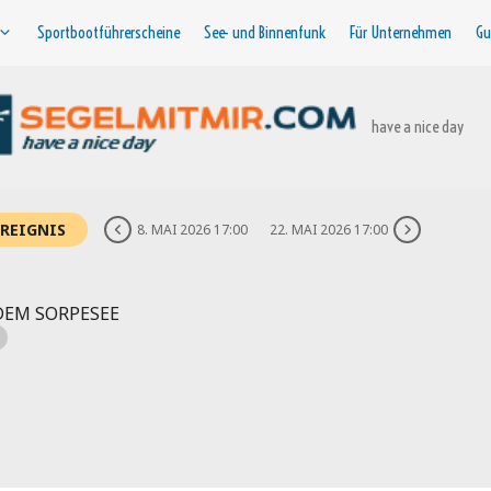
Sportbootführerscheine
See- und Binnenfunk
Für Unternehmen
Gu
have a nice day
EREIGNIS
8. MAI 2026 17:00
22. MAI 2026 17:00
DEM SORPESEE