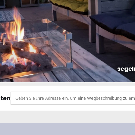
segel
Address - Feierabendsegeln [PkfYywO0Z]
ten